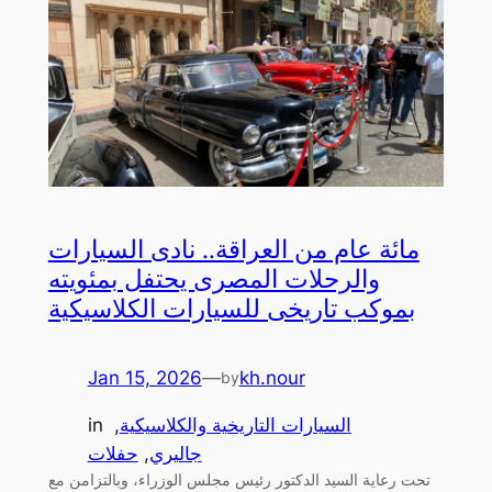
مائة عام من العراقة.. نادى السيارات
والرحلات المصرى يحتفل بمئويته
بموكب تاريخى للسيارات الكلاسيكية
Jan 15, 2026
—
kh.nour
by
السيارات التاريخية والكلاسيكية
, 
in
جاليري
, 
حفلات
تحت رعاية السيد الدكتور رئيس مجلس الوزراء، وبالتزامن مع