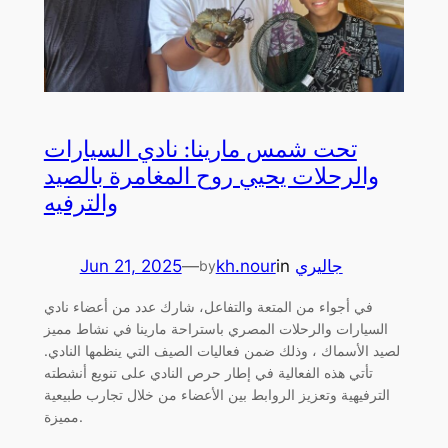
تحت شمس مارينا: نادي السيارات
والرحلات يحيي روح المغامرة بالصيد
والترفيه
جاليري
in
kh.nour
—
Jun 21, 2025
by
في أجواء من المتعة والتفاعل، شارك عدد من أعضاء نادي
السيارات والرحلات المصري باستراحة مارينا في نشاط مميز
لصيد الأسماك ، وذلك ضمن فعاليات الصيف التي ينظمها النادي.
تأتي هذه الفعالية في إطار حرص النادي على تنويع أنشطته
الترفيهية وتعزيز الروابط بين الأعضاء من خلال تجارب طبيعية
مميزة.