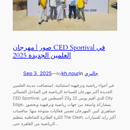
صور | مهرجان CED Sportival في
العلمين الجديدة 2025
جاليري
in
kh.nour
—
Sep 3, 2025
by
في أجواء رياضية وترفيهية استثنائية، استضافت مدينة العلمين
الجديدة أكبر مهرجان للسياحة الرياضية في الساحل الشمالي
CED Sportival، الذي أقيم يومي 22 و23 أغسطس في City
Edge، بمشاركة واسعة من جهات رياضية وترفيهية وبحضور
جماهيري كبير. المهرجان تضمن فعاليات متنوعة منها: منافسات
الكرة الطائرة الشاطئية بتنظيم The Clash. أكبر رايد للسيارات
الرياضية من القاهرة حتى…