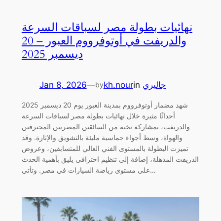
نهائيات بطولة مصر لسباقات السرعة
والدريفت في أوتوفرووم العبور – 20
ديسمبر 2025
جاليري
in
kh.nour
—
Jan 8, 2026
by
شهد مضمار أوتوفرووم بمدينة العبور يوم 20 ديسمبر 2025
أحداثًا مثيرة خلال نهائيات بطولة مصر لسباقات السرعة
والدريفت، بمشاركة نخبة من السائقين المصريين المحترفين
والهواة، وسط أجواء حماسية مليئة بالتشويق والإثارة. وقد
تميزت البطولة بالمستوى الفني العالي للمتسابقين، وعروض
الدريفت المذهلة، إضافة إلى تنظيم احترافي يليق بأهمية الحدث
على مستوى رياضة السيارات في مصر. وتأتي…