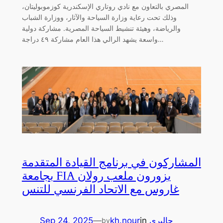
المصري بالتعاون مع نادي روتاري الإسكندرية كوزموبوليتان،
وذلك تحت رعاية وزارة السياحة والآثار، ووزارة الشباب
والرياضة، وهيئة تنشيط السياحة المصرية. مشاركة دولية
واسعة يشهد الرالي هذا العام مشاركة ٤٩ دراجة…
المشاركون في برنامج القيادة المتقدمة
بجامعة FIA يزورون ملعب رولان
غاروس مع الاتحاد الفرنسي للتنس
جاليري
in
kh.nour
—
Sep 24, 2025
by