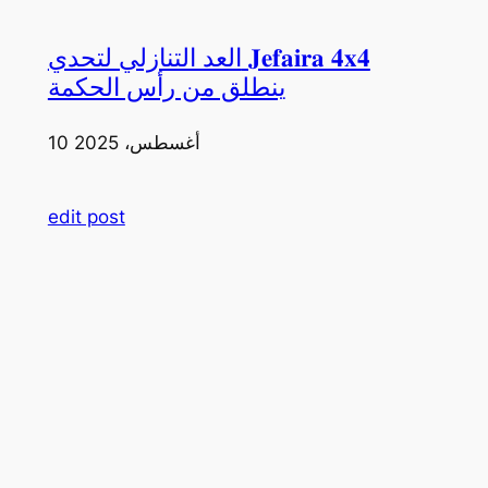
العد التنازلي لتحدي 𝐉𝐞𝐟𝐚𝐢𝐫𝐚 𝟒𝐱𝟒
ينطلق من رأس الحكمة
10 أغسطس، 2025
edit post