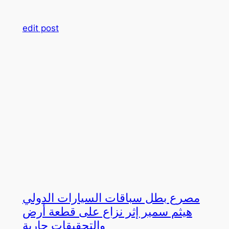
edit post
مصرع بطل سباقات السيارات الدولي
هيثم سمير إثر نزاع على قطعة أرض
والتحقيقات جارية