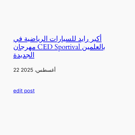
أكبر رايد للسيارات الرياضية في
مهرجان CED Sportival بالعلمين
الجديدة
22 أغسطس، 2025
edit post