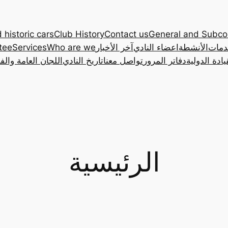
 historic cars
Club History
Contact us
General and Subc
دمات
الأنشطة
اعضاء النادي
آخر الأخبار
Who are we
Services
tee
ادة الدولية
دفاتر المرور
تواصل معنا
تاريخ النادي
اللجان العامة والف
الرئيسية