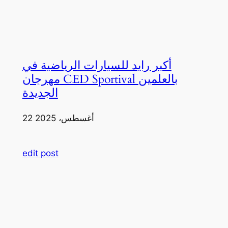
أكبر رايد للسيارات الرياضية في
مهرجان CED Sportival بالعلمين
الجديدة
22 أغسطس، 2025
edit post