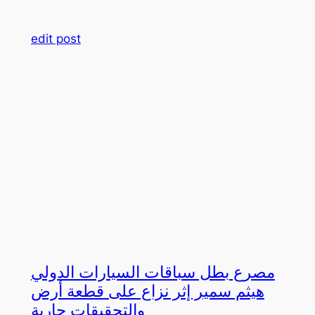
edit post
مصرع بطل سباقات السيارات الدولي
هيثم سمير إثر نزاع على قطعة أرض
والتحقيقات جارية