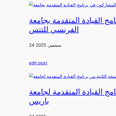
دمة بجامعة FIA يزورون ملعب رولان غاروس مع الاتحاد
الفرنسي للتنس
24 سبتمبر، 2025
edit post
لقيادة المتقدمة لجامعة FIA في
باريس