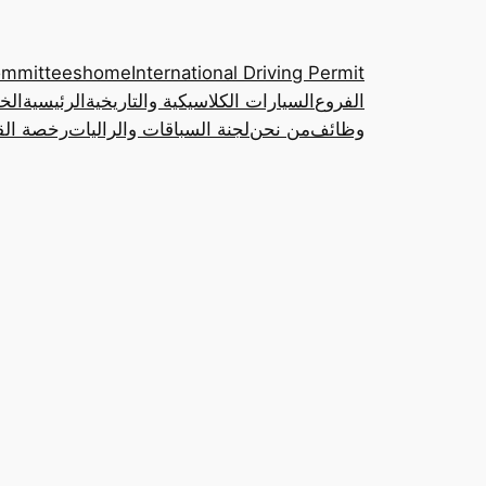
ommittees
home
International Driving Permit
الفروع
السيارات الكلاسيكية والتاريخية
الرئيسية
الخ
وظائف
من نحن
لجنة السباقات والراليات
رخصة القي