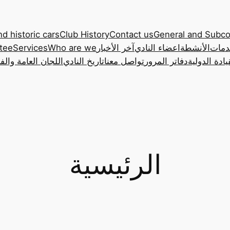
nd historic cars
Club History
Contact us
General and Subc
دمات
الأنشطة
اعضاء النادي
آخر الأخبار
Who are we
Services
tee
ادة الدولية
دفاتر المرور
تواصل معنا
تاريخ النادي
اللجان العامة والف
الرئيسية