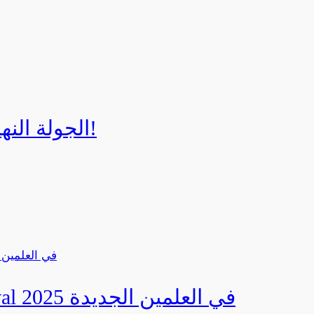
الجولة النهائية لبطولة إيزي كارت 2025!
صور | مهرجان CED Sportival في العلمين الجديدة 2025