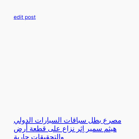
edit post
مصرع بطل سباقات السيارات الدولي
هيثم سمير إثر نزاع على قطعة أرض
والتحقيقات جارية