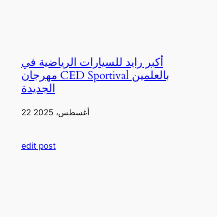
أكبر رايد للسيارات الرياضية في
مهرجان CED Sportival بالعلمين
الجديدة
22 أغسطس، 2025
edit post