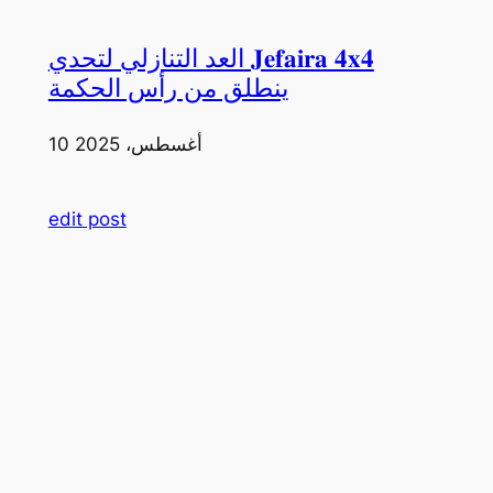
العد التنازلي لتحدي 𝐉𝐞𝐟𝐚𝐢𝐫𝐚 𝟒𝐱𝟒
ينطلق من رأس الحكمة
10 أغسطس، 2025
edit post