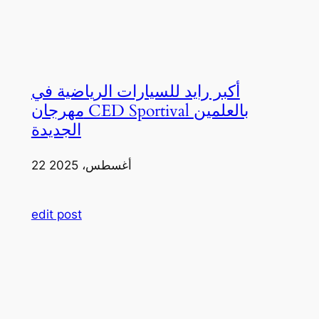
أكبر رايد للسيارات الرياضية في
مهرجان CED Sportival بالعلمين
الجديدة
22 أغسطس، 2025
edit post