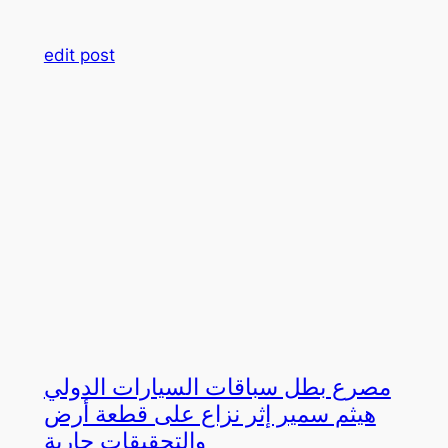
edit post
مصرع بطل سباقات السيارات الدولي
هيثم سمير إثر نزاع على قطعة أرض
والتحقيقات جارية