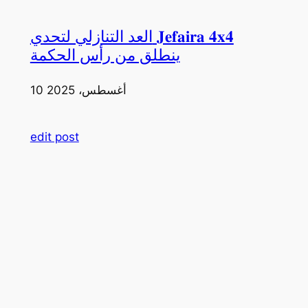
العد التنازلي لتحدي 𝐉𝐞𝐟𝐚𝐢𝐫𝐚 𝟒𝐱𝟒
ينطلق من رأس الحكمة
10 أغسطس، 2025
edit post