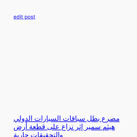
edit post
مصرع بطل سباقات السيارات الدولي
هيثم سمير إثر نزاع على قطعة أرض
والتحقيقات جارية