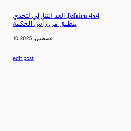
العد التنازلي لتحدي 𝐉𝐞𝐟𝐚𝐢𝐫𝐚 𝟒𝐱𝟒
ينطلق من رأس الحكمة
10 أغسطس، 2025
edit post