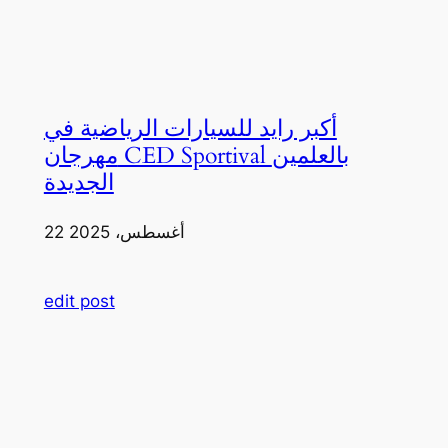
أكبر رايد للسيارات الرياضية في
مهرجان CED Sportival بالعلمين
الجديدة
22 أغسطس، 2025
edit post