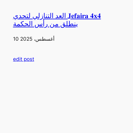
العد التنازلي لتحدي 𝐉𝐞𝐟𝐚𝐢𝐫𝐚 𝟒𝐱𝟒
ينطلق من رأس الحكمة
10 أغسطس، 2025
edit post