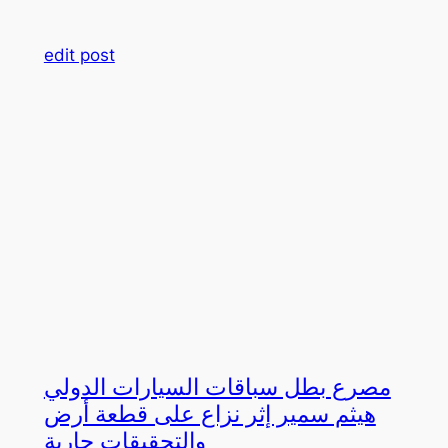
edit post
مصرع بطل سباقات السيارات الدولي
هيثم سمير إثر نزاع على قطعة أرض
والتحقيقات جارية