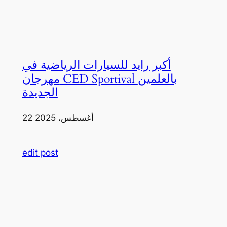
أكبر رايد للسيارات الرياضية في
مهرجان CED Sportival بالعلمين
الجديدة
22 أغسطس، 2025
edit post