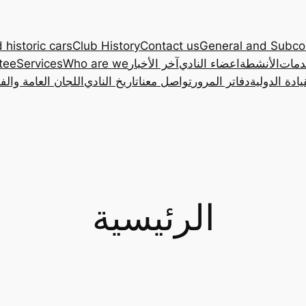
 historic cars
Club History
Contact us
General and Subc
دمات
الأنشطة
اعضاء النادي
آخر الأخبار
Who are we
Services
tee
ادة الدولية
دفاتر المرور
تواصل معنا
تاريخ النادي
اللجان العامة والف
الرئيسية