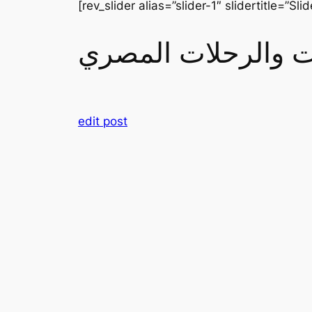
[rev_slider alias=”slider-1″ slidertitle=”Slid
رات والرحلات المصري
edit post