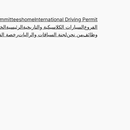
ommittees
home
International Driving Permit
الفروع
السيارات الكلاسيكية والتاريخية
الرئيسية
الخ
وظائف
من نحن
لجنة السباقات والراليات
رخصة القي