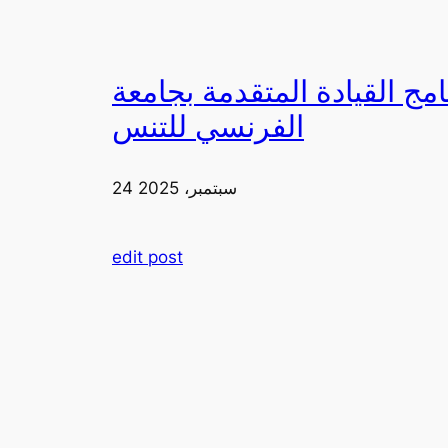
دمة بجامعة FIA يزورون ملعب رولان غاروس مع الاتحاد
الفرنسي للتنس
24 سبتمبر، 2025
edit post