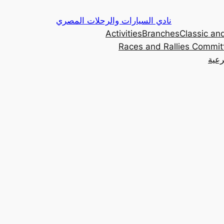
Skip
نادي السيارات والرحلات المصري
to
Activities
Branches
Classic and
content
Races and Rallies Commit
رعية