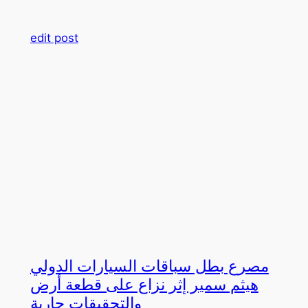
edit post
مصرع بطل سباقات السيارات الدولي
هيثم سمير إثر نزاع على قطعة أرض
والتحقيقات جارية