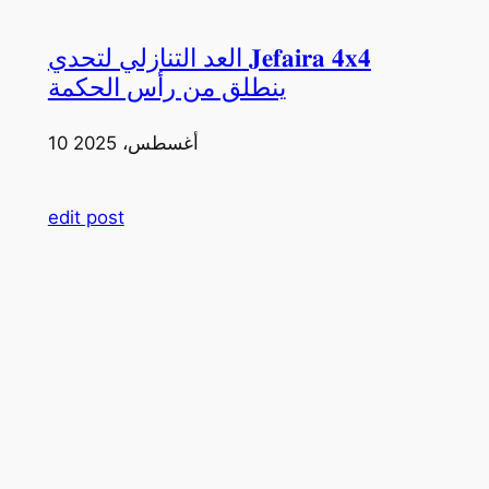
العد التنازلي لتحدي 𝐉𝐞𝐟𝐚𝐢𝐫𝐚 𝟒𝐱𝟒
ينطلق من رأس الحكمة
10 أغسطس، 2025
edit post