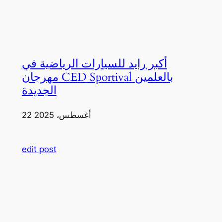
أكبر رايد للسيارات الرياضية في
مهرجان CED Sportival بالعلمين
الجديدة
22 أغسطس، 2025
edit post