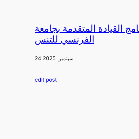
دمة بجامعة FIA يزورون ملعب رولان غاروس مع الاتحاد
الفرنسي للتنس
24 سبتمبر، 2025
edit post