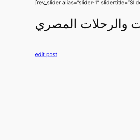
[rev_slider alias=”slider-1″ slidertitle=”Slid
رات والرحلات المصري
edit post