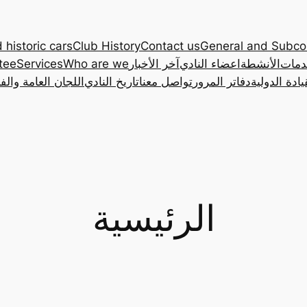
 historic cars
Club History
Contact us
General and Subc
دمات
الأنشطة
اعضاء النادي
آخر الأخبار
Who are we
Services
tee
ادة الدولية
دفاتر المرور
تواصل معنا
تاريخ النادي
اللجان العامة والف
الرئيسية