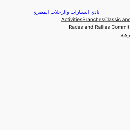
Skip
نادي السيارات والرحلات المصري
to
Activities
Branches
Classic and
content
Races and Rallies Commit
رعية