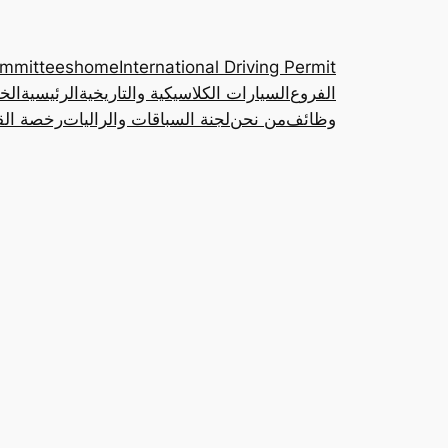
ommittees
home
International Driving Permit
الفروع
السيارات الكلاسيكية والتاريخية
الرئيسية
الخ
وظائف
من نحن
لجنة السباقات والراليات
رخصة القي