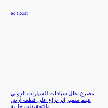
edit post
مصرع بطل سباقات السيارات الدولي
هيثم سمير إثر نزاع على قطعة أرض
والتحقيقات جارية