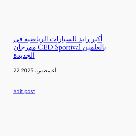
أكبر رايد للسيارات الرياضية في
مهرجان CED Sportival بالعلمين
الجديدة
22 أغسطس، 2025
edit post