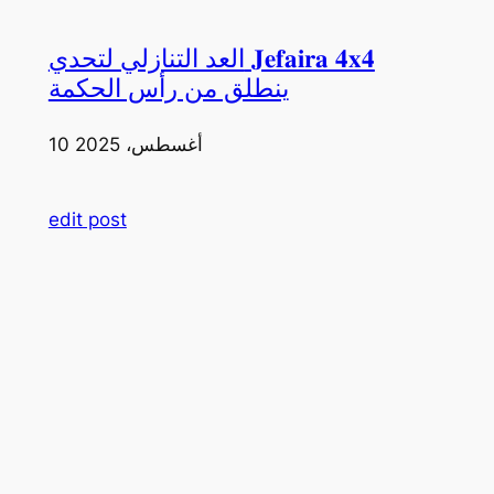
العد التنازلي لتحدي 𝐉𝐞𝐟𝐚𝐢𝐫𝐚 𝟒𝐱𝟒
ينطلق من رأس الحكمة
10 أغسطس، 2025
edit post