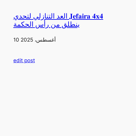
العد التنازلي لتحدي 𝐉𝐞𝐟𝐚𝐢𝐫𝐚 𝟒𝐱𝟒
ينطلق من رأس الحكمة
10 أغسطس، 2025
edit post