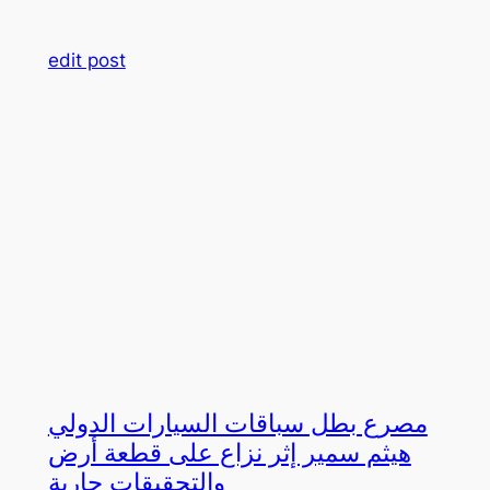
edit post
مصرع بطل سباقات السيارات الدولي
هيثم سمير إثر نزاع على قطعة أرض
والتحقيقات جارية