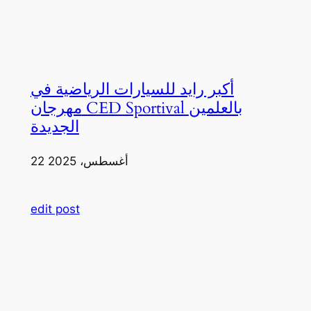
أكبر رايد للسيارات الرياضية في
مهرجان CED Sportival بالعلمين
الجديدة
22 أغسطس، 2025
edit post