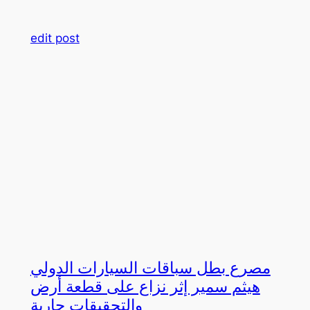
edit post
مصرع بطل سباقات السيارات الدولي
هيثم سمير إثر نزاع على قطعة أرض
والتحقيقات جارية