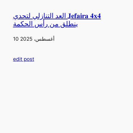
العد التنازلي لتحدي 𝐉𝐞𝐟𝐚𝐢𝐫𝐚 𝟒𝐱𝟒
ينطلق من رأس الحكمة
10 أغسطس، 2025
edit post