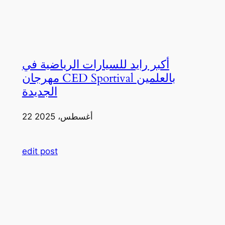
أكبر رايد للسيارات الرياضية في
مهرجان CED Sportival بالعلمين
الجديدة
22 أغسطس، 2025
edit post