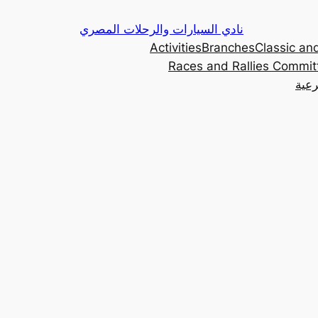
Skip
نادي السيارات والرحلات المصري
to
Activities
Branches
Classic and
content
Races and Rallies Commit
رعية