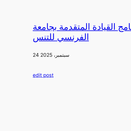
دمة بجامعة FIA يزورون ملعب رولان غاروس مع الاتحاد
الفرنسي للتنس
24 سبتمبر، 2025
edit post