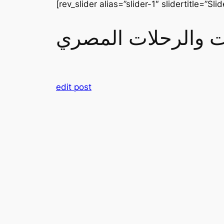
[rev_slider alias=”slider-1″ slidertitle=”Slid
رات والرحلات المصري
edit post