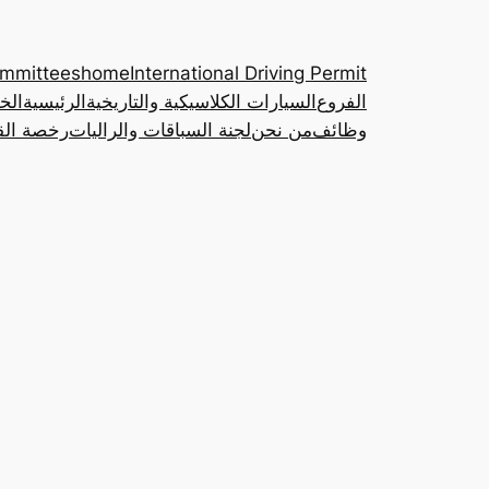
ommittees
home
International Driving Permit
الفروع
السيارات الكلاسيكية والتاريخية
الرئيسية
الخ
وظائف
من نحن
لجنة السباقات والراليات
رخصة القي