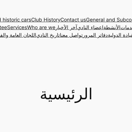
 historic cars
Club History
Contact us
General and Subc
دمات
الأنشطة
اعضاء النادي
آخر الأخبار
Who are we
Services
tee
ادة الدولية
دفاتر المرور
تواصل معنا
تاريخ النادي
اللجان العامة والف
الرئيسية