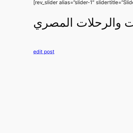
[rev_slider alias=”slider-1″ slidertitle=”Slid
رات والرحلات المصري
edit post