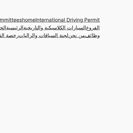
ommittees
home
International Driving Permit
الفروع
السيارات الكلاسيكية والتاريخية
الرئيسية
الخ
وظائف
من نحن
لجنة السباقات والراليات
رخصة القي