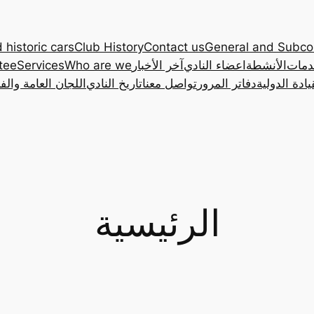
 historic cars
Club History
Contact us
General and Subc
دمات
الأنشطة
اعضاء النادي
آخر الأخبار
Who are we
Services
tee
ادة الدولية
دفاتر المرور
تواصل معنا
تاريخ النادي
اللجان العامة والف
الرئيسية