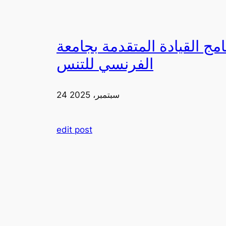
دمة بجامعة FIA يزورون ملعب رولان غاروس مع الاتحاد
الفرنسي للتنس
24 سبتمبر، 2025
edit post