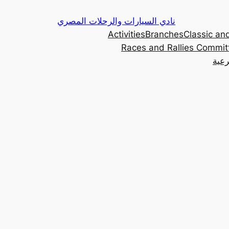
Skip
نادي السيارات والرحلات المصري
to
Activities
Branches
Classic and
content
Races and Rallies Commit
رعية