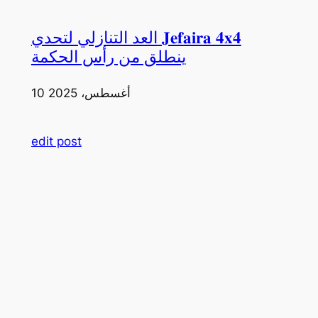
العد التنازلي لتحدي 𝐉𝐞𝐟𝐚𝐢𝐫𝐚 𝟒𝐱𝟒
ينطلق من رأس الحكمة
10 أغسطس، 2025
edit post