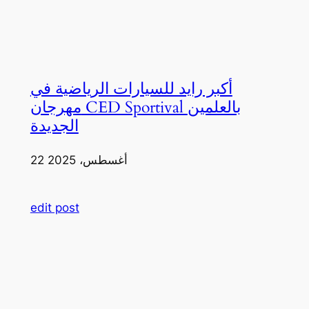
أكبر رايد للسيارات الرياضية في
مهرجان CED Sportival بالعلمين
الجديدة
22 أغسطس، 2025
edit post