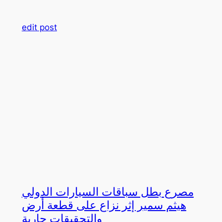
edit post
مصرع بطل سباقات السيارات الدولي
هيثم سمير إثر نزاع على قطعة أرض
والتحقيقات جارية