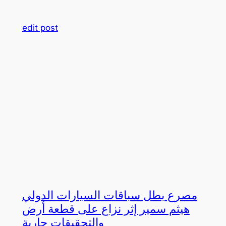
edit post
مصرع بطل سباقات السيارات الدولي
هيثم سمير إثر نزاع على قطعة أرض
والتحقيقات جارية