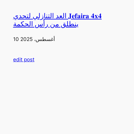
العد التنازلي لتحدي 𝐉𝐞𝐟𝐚𝐢𝐫𝐚 𝟒𝐱𝟒
ينطلق من رأس الحكمة
10 أغسطس، 2025
edit post