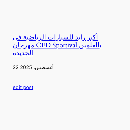
أكبر رايد للسيارات الرياضية في
مهرجان CED Sportival بالعلمين
الجديدة
22 أغسطس، 2025
edit post