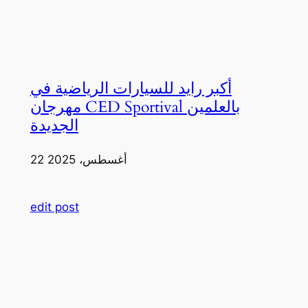
أكبر رايد للسيارات الرياضية في
مهرجان CED Sportival بالعلمين
الجديدة
22 أغسطس، 2025
edit post