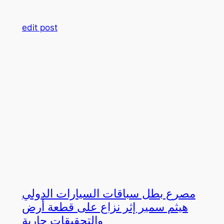
edit post
مصرع بطل سباقات السيارات الدولي
هيثم سمير إثر نزاع على قطعة أرض
والتحقيقات جارية