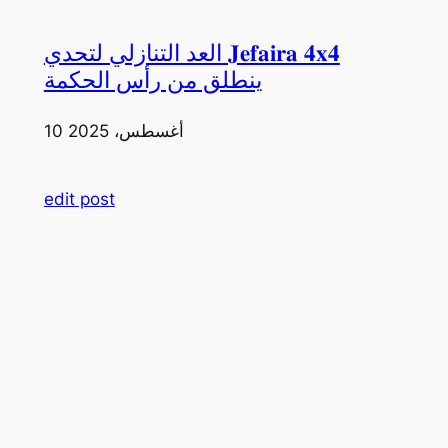
العد التنازلي لتحدي 𝐉𝐞𝐟𝐚𝐢𝐫𝐚 𝟒𝐱𝟒
ينطلق من رأس الحكمة
10 أغسطس، 2025
edit post