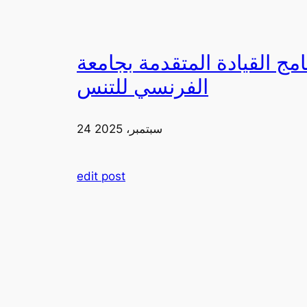
دمة بجامعة FIA يزورون ملعب رولان غاروس مع الاتحاد
الفرنسي للتنس
24 سبتمبر، 2025
edit post