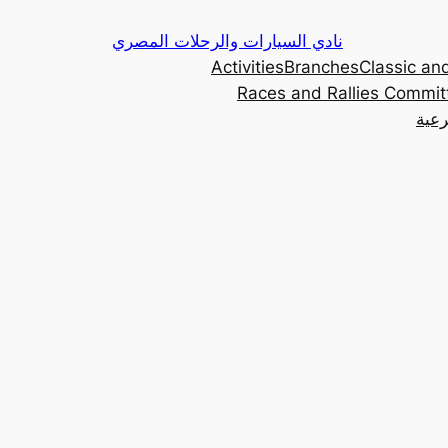
Skip
نادي السيارات والرحلات المصري
to
Activities
Branches
Classic and
content
Races and Rallies Commit
رعية