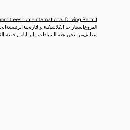
ommittees
home
International Driving Permit
الفروع
السيارات الكلاسيكية والتاريخية
الرئيسية
الخ
وظائف
من نحن
لجنة السباقات والراليات
رخصة القي