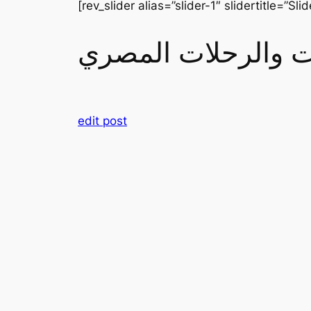
[rev_slider alias=”slider-1″ slidertitle=”Slid
رات والرحلات المصري
edit post