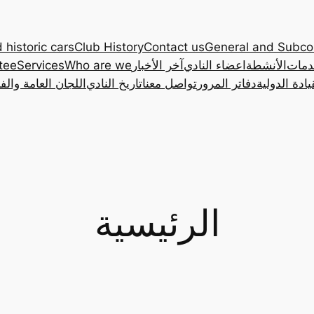
 historic cars
Club History
Contact us
General and Subc
دمات
الأنشطة
اعضاء النادي
آخر الأخبار
Who are we
Services
tee
ادة الدولية
دفاتر المرور
تواصل معنا
تاريخ النادي
اللجان العامة والف
الرئيسية