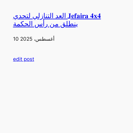
العد التنازلي لتحدي 𝐉𝐞𝐟𝐚𝐢𝐫𝐚 𝟒𝐱𝟒
ينطلق من رأس الحكمة
10 أغسطس، 2025
edit post