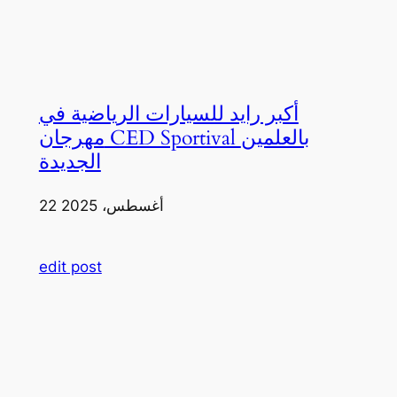
أكبر رايد للسيارات الرياضية في
مهرجان CED Sportival بالعلمين
الجديدة
22 أغسطس، 2025
edit post