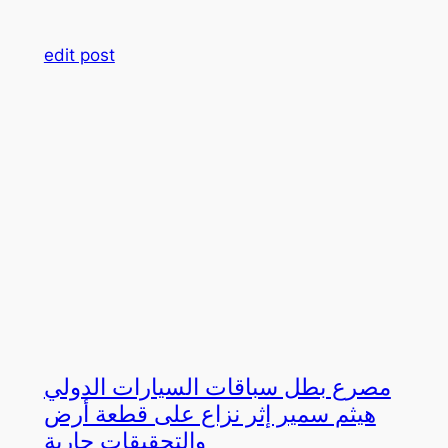
edit post
مصرع بطل سباقات السيارات الدولي
هيثم سمير إثر نزاع على قطعة أرض
والتحقيقات جارية