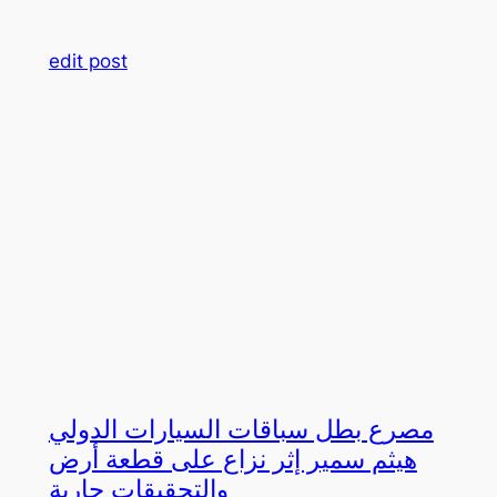
edit post
مصرع بطل سباقات السيارات الدولي
هيثم سمير إثر نزاع على قطعة أرض
والتحقيقات جارية