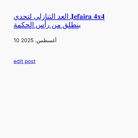
العد التنازلي لتحدي 𝐉𝐞𝐟𝐚𝐢𝐫𝐚 𝟒𝐱𝟒
ينطلق من رأس الحكمة
10 أغسطس، 2025
edit post