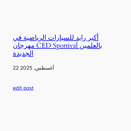
أكبر رايد للسيارات الرياضية في
مهرجان CED Sportival بالعلمين
الجديدة
22 أغسطس، 2025
edit post