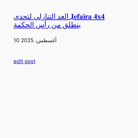
العد التنازلي لتحدي 𝐉𝐞𝐟𝐚𝐢𝐫𝐚 𝟒𝐱𝟒
ينطلق من رأس الحكمة
10 أغسطس، 2025
edit post