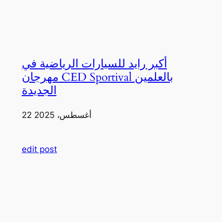
أكبر رايد للسيارات الرياضية في
مهرجان CED Sportival بالعلمين
الجديدة
22 أغسطس، 2025
edit post