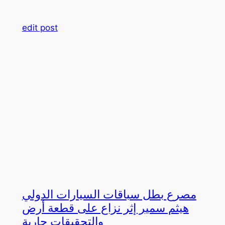
edit post
مصرع بطل سباقات السيارات الدولي
هيثم سمير إثر نزاع على قطعة أرض
والتحقيقات جارية