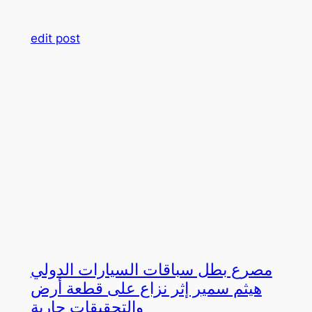
edit post
مصرع بطل سباقات السيارات الدولي
هيثم سمير إثر نزاع على قطعة أرض
والتحقيقات جارية