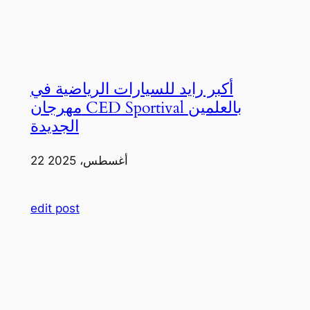
أكبر رايد للسيارات الرياضية في
مهرجان CED Sportival بالعلمين
الجديدة
22 أغسطس، 2025
edit post