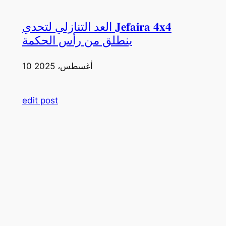
العد التنازلي لتحدي 𝐉𝐞𝐟𝐚𝐢𝐫𝐚 𝟒𝐱𝟒
ينطلق من رأس الحكمة
10 أغسطس، 2025
edit post