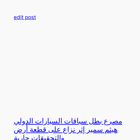
edit post
مصرع بطل سباقات السيارات الدولي
هيثم سمير إثر نزاع على قطعة أرض
والتحقيقات جارية