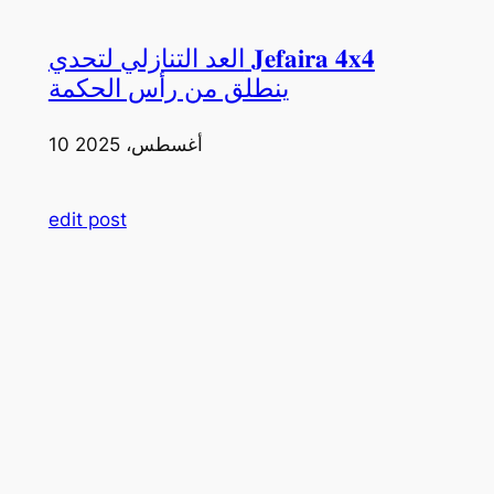
العد التنازلي لتحدي 𝐉𝐞𝐟𝐚𝐢𝐫𝐚 𝟒𝐱𝟒
ينطلق من رأس الحكمة
10 أغسطس، 2025
edit post