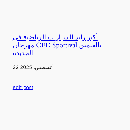
أكبر رايد للسيارات الرياضية في
مهرجان CED Sportival بالعلمين
الجديدة
22 أغسطس، 2025
edit post