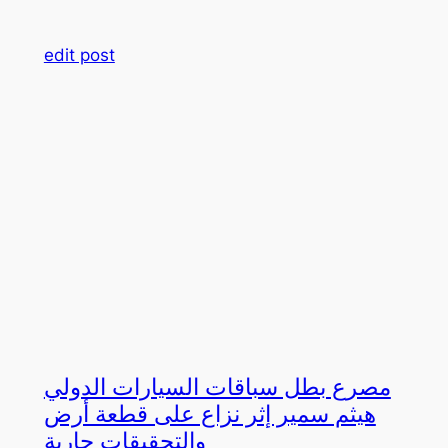
edit post
مصرع بطل سباقات السيارات الدولي
هيثم سمير إثر نزاع على قطعة أرض
والتحقيقات جارية