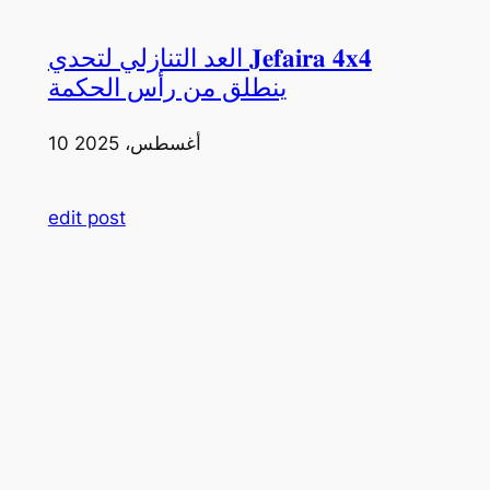
العد التنازلي لتحدي 𝐉𝐞𝐟𝐚𝐢𝐫𝐚 𝟒𝐱𝟒
ينطلق من رأس الحكمة
10 أغسطس، 2025
edit post