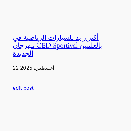
أكبر رايد للسيارات الرياضية في
مهرجان CED Sportival بالعلمين
الجديدة
22 أغسطس، 2025
edit post