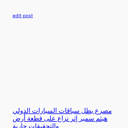
edit post
مصرع بطل سباقات السيارات الدولي
هيثم سمير إثر نزاع على قطعة أرض
والتحقيقات جارية