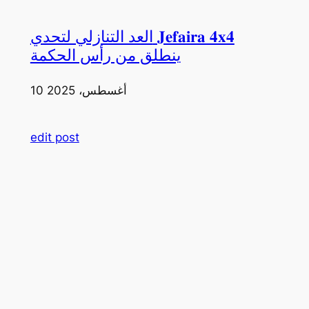
العد التنازلي لتحدي 𝐉𝐞𝐟𝐚𝐢𝐫𝐚 𝟒𝐱𝟒
ينطلق من رأس الحكمة
10 أغسطس، 2025
edit post