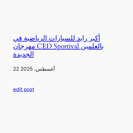
أكبر رايد للسيارات الرياضية في
مهرجان CED Sportival بالعلمين
الجديدة
22 أغسطس، 2025
edit post