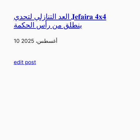
العد التنازلي لتحدي 𝐉𝐞𝐟𝐚𝐢𝐫𝐚 𝟒𝐱𝟒
ينطلق من رأس الحكمة
10 أغسطس، 2025
edit post