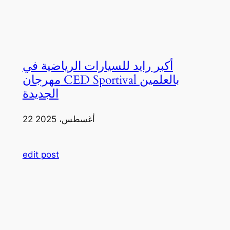
أكبر رايد للسيارات الرياضية في
مهرجان CED Sportival بالعلمين
الجديدة
22 أغسطس، 2025
edit post