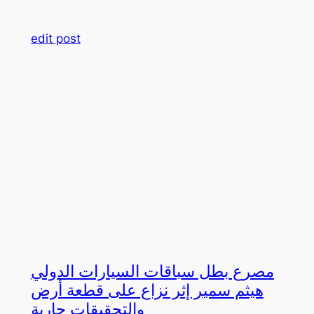
edit post
مصرع بطل سباقات السيارات الدولي
هيثم سمير إثر نزاع على قطعة أرض
والتحقيقات جارية