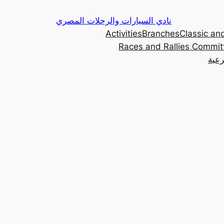
Skip
نادي السيارات والرحلات المصري
to
Activities
Branches
Classic and
content
Races and Rallies Commit
رعية