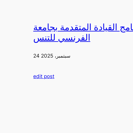
دمة بجامعة FIA يزورون ملعب رولان غاروس مع الاتحاد
الفرنسي للتنس
24 سبتمبر، 2025
edit post