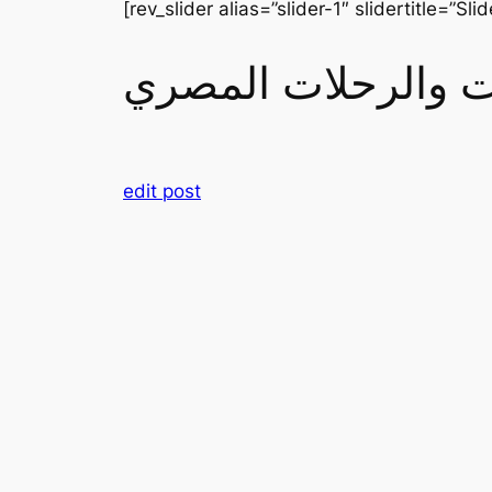
[rev_slider alias=”slider-1″ slidertitle=”Slid
رات والرحلات المصري
edit post