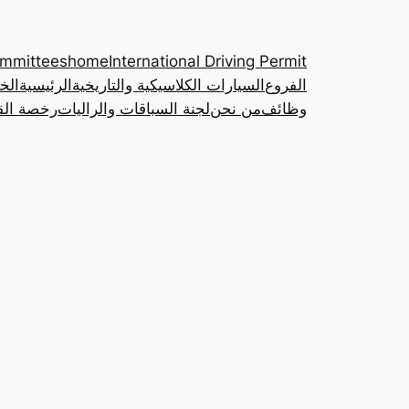
ommittees
home
International Driving Permit
الفروع
السيارات الكلاسيكية والتاريخية
الرئيسية
الخ
وظائف
من نحن
لجنة السباقات والراليات
رخصة القي