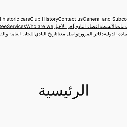
 historic cars
Club History
Contact us
General and Subc
دمات
الأنشطة
اعضاء النادي
آخر الأخبار
Who are we
Services
tee
ادة الدولية
دفاتر المرور
تواصل معنا
تاريخ النادي
اللجان العامة والف
الرئيسية