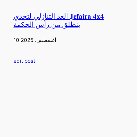
العد التنازلي لتحدي 𝐉𝐞𝐟𝐚𝐢𝐫𝐚 𝟒𝐱𝟒
ينطلق من رأس الحكمة
10 أغسطس، 2025
edit post