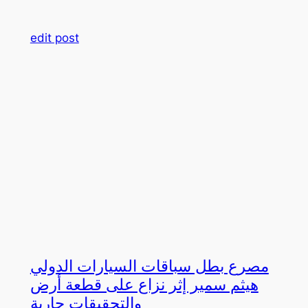
edit post
مصرع بطل سباقات السيارات الدولي
هيثم سمير إثر نزاع على قطعة أرض
والتحقيقات جارية