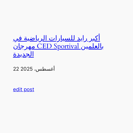
أكبر رايد للسيارات الرياضية في
مهرجان CED Sportival بالعلمين
الجديدة
22 أغسطس، 2025
edit post