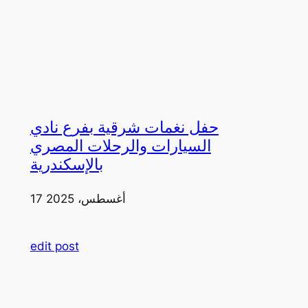
حفل نغمات شرقية بفرع نادي
السيارات والرحلات المصري
بالإسكندرية
17 أغسطس، 2025
edit post