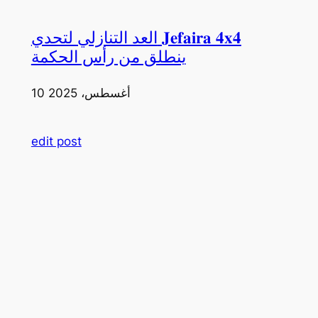
العد التنازلي لتحدي 𝐉𝐞𝐟𝐚𝐢𝐫𝐚 𝟒𝐱𝟒
ينطلق من رأس الحكمة
10 أغسطس، 2025
edit post