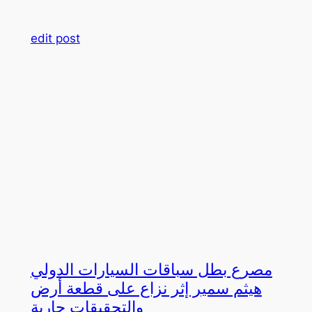
edit post
مصرع بطل سباقات السيارات الدولي
هيثم سمير إثر نزاع على قطعة أرض
والتحقيقات جارية