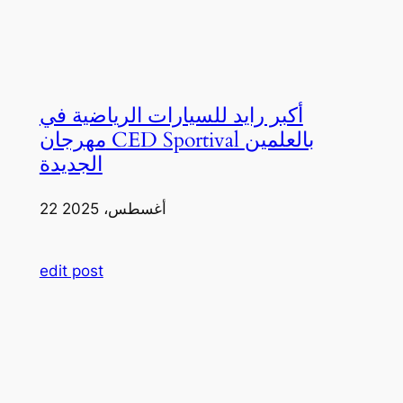
أكبر رايد للسيارات الرياضية في
مهرجان CED Sportival بالعلمين
الجديدة
22 أغسطس، 2025
edit post