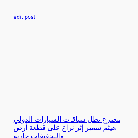
edit post
مصرع بطل سباقات السيارات الدولي
هيثم سمير إثر نزاع على قطعة أرض
والتحقيقات جارية