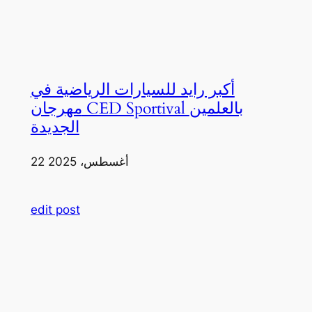
أكبر رايد للسيارات الرياضية في
مهرجان CED Sportival بالعلمين
الجديدة
22 أغسطس، 2025
edit post