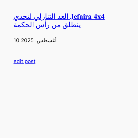
العد التنازلي لتحدي 𝐉𝐞𝐟𝐚𝐢𝐫𝐚 𝟒𝐱𝟒
ينطلق من رأس الحكمة
10 أغسطس، 2025
edit post