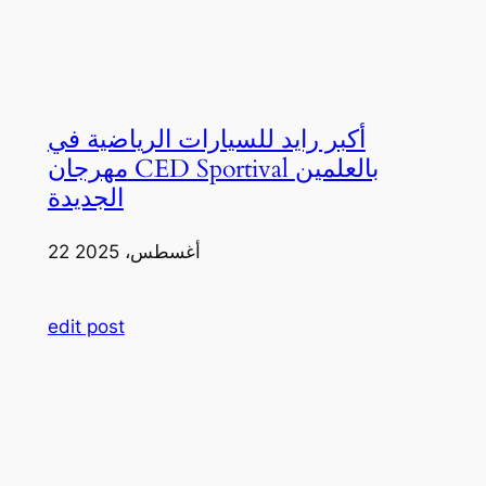
أكبر رايد للسيارات الرياضية في
مهرجان CED Sportival بالعلمين
الجديدة
22 أغسطس، 2025
edit post