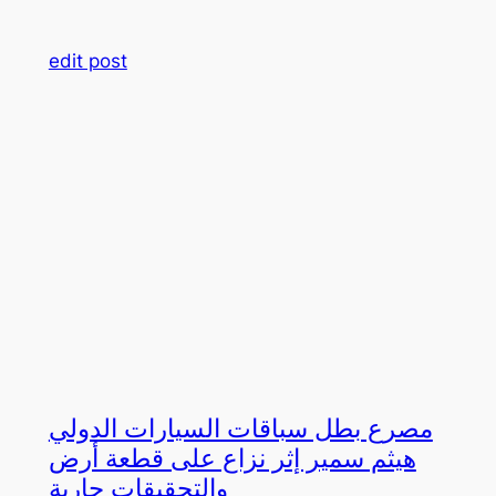
edit post
مصرع بطل سباقات السيارات الدولي
هيثم سمير إثر نزاع على قطعة أرض
والتحقيقات جارية