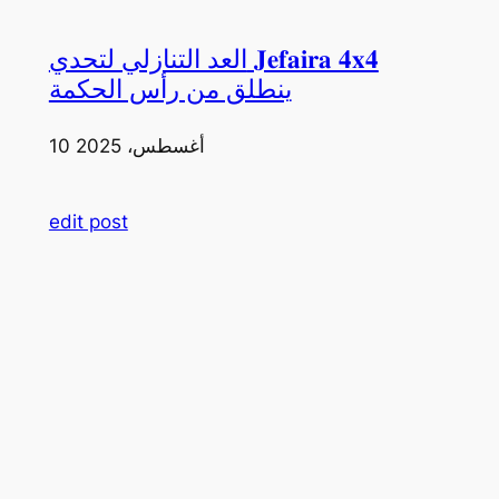
العد التنازلي لتحدي 𝐉𝐞𝐟𝐚𝐢𝐫𝐚 𝟒𝐱𝟒
ينطلق من رأس الحكمة
10 أغسطس، 2025
edit post