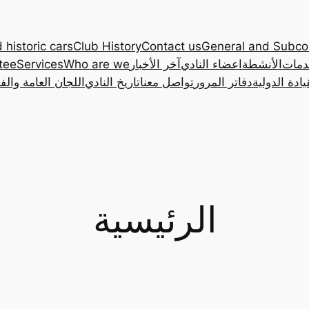
 historic cars
Club History
Contact us
General and Subc
دمات
الأنشطة
اعضاء النادي
آخر الأخبار
Who are we
Services
tee
ادة الدولية
دفاتر المرور
تواصل معنا
تاريخ النادي
اللجان العامة والف
الرئيسية