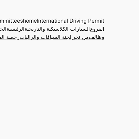
ommittees
home
International Driving Permit
الفروع
السيارات الكلاسيكية والتاريخية
الرئيسية
الخ
وظائف
من نحن
لجنة السباقات والراليات
رخصة القي