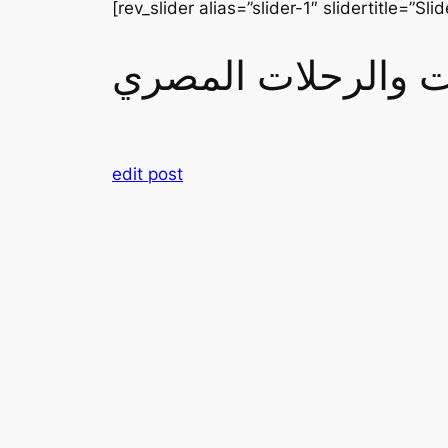
[rev_slider alias=”slider-1″ slidertitle=”Slid
رات والرحلات المصري
edit post