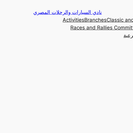
Skip
نادي السيارات والرحلات المصري
to
Activities
Branches
Classic and
content
Races and Rallies Commit
رعية