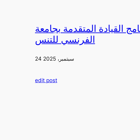
دمة بجامعة FIA يزورون ملعب رولان غاروس مع الاتحاد
الفرنسي للتنس
24 سبتمبر، 2025
edit post