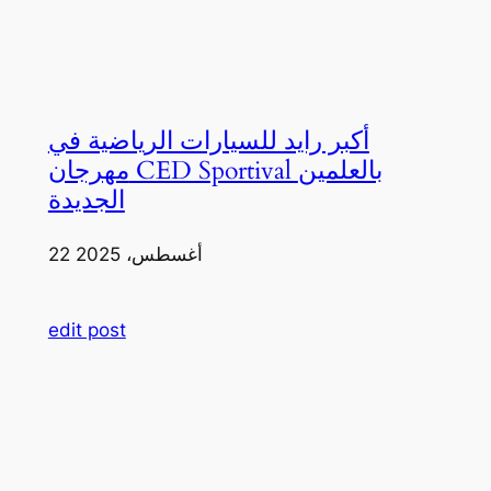
أكبر رايد للسيارات الرياضية في
مهرجان CED Sportival بالعلمين
الجديدة
22 أغسطس، 2025
edit post