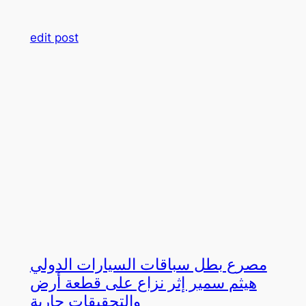
edit post
مصرع بطل سباقات السيارات الدولي
هيثم سمير إثر نزاع على قطعة أرض
والتحقيقات جارية