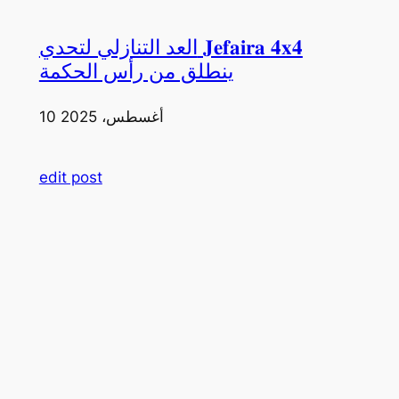
العد التنازلي لتحدي 𝐉𝐞𝐟𝐚𝐢𝐫𝐚 𝟒𝐱𝟒
ينطلق من رأس الحكمة
10 أغسطس، 2025
edit post