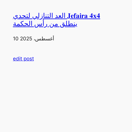
العد التنازلي لتحدي 𝐉𝐞𝐟𝐚𝐢𝐫𝐚 𝟒𝐱𝟒
ينطلق من رأس الحكمة
10 أغسطس، 2025
edit post