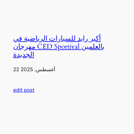
أكبر رايد للسيارات الرياضية في
مهرجان CED Sportival بالعلمين
الجديدة
22 أغسطس، 2025
edit post