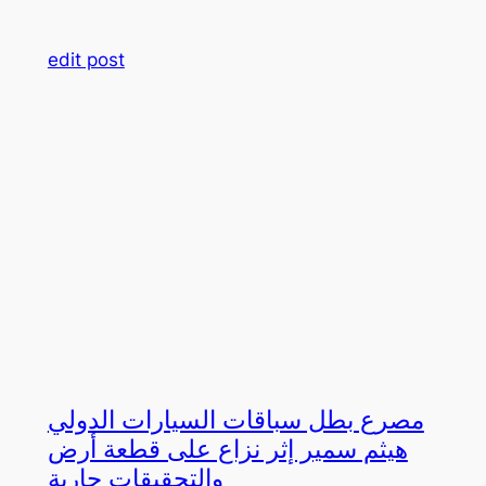
edit post
مصرع بطل سباقات السيارات الدولي
هيثم سمير إثر نزاع على قطعة أرض
والتحقيقات جارية