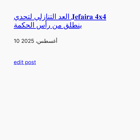
العد التنازلي لتحدي 𝐉𝐞𝐟𝐚𝐢𝐫𝐚 𝟒𝐱𝟒
ينطلق من رأس الحكمة
10 أغسطس، 2025
edit post