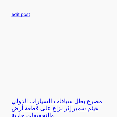
edit post
مصرع بطل سباقات السيارات الدولي
هيثم سمير إثر نزاع على قطعة أرض
والتحقيقات جارية