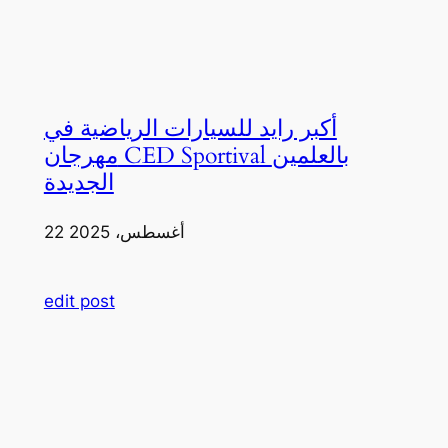
أكبر رايد للسيارات الرياضية في
مهرجان CED Sportival بالعلمين
الجديدة
22 أغسطس، 2025
edit post