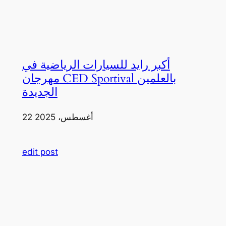
أكبر رايد للسيارات الرياضية في
مهرجان CED Sportival بالعلمين
الجديدة
22 أغسطس، 2025
edit post