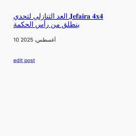
العد التنازلي لتحدي 𝐉𝐞𝐟𝐚𝐢𝐫𝐚 𝟒𝐱𝟒
ينطلق من رأس الحكمة
10 أغسطس، 2025
edit post