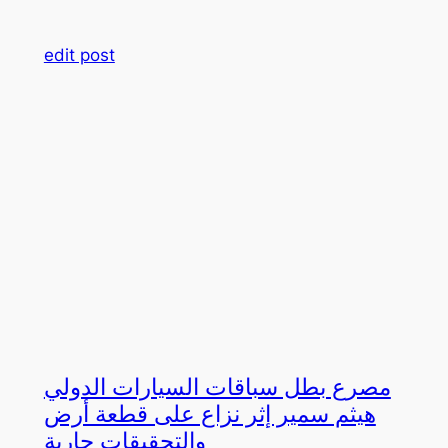
edit post
مصرع بطل سباقات السيارات الدولي
هيثم سمير إثر نزاع على قطعة أرض
والتحقيقات جارية