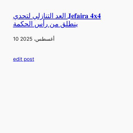
العد التنازلي لتحدي 𝐉𝐞𝐟𝐚𝐢𝐫𝐚 𝟒𝐱𝟒
ينطلق من رأس الحكمة
10 أغسطس، 2025
edit post