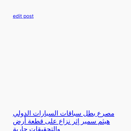
edit post
مصرع بطل سباقات السيارات الدولي
هيثم سمير إثر نزاع على قطعة أرض
والتحقيقات جارية