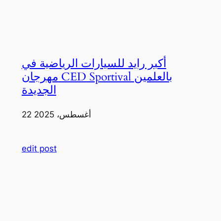
أكبر رايد للسيارات الرياضية في
مهرجان CED Sportival بالعلمين
الجديدة
22 أغسطس، 2025
edit post