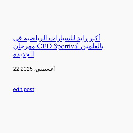
أكبر رايد للسيارات الرياضية في
مهرجان CED Sportival بالعلمين
الجديدة
22 أغسطس، 2025
edit post