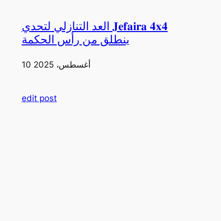
العد التنازلي لتحدي 𝐉𝐞𝐟𝐚𝐢𝐫𝐚 𝟒𝐱𝟒
ينطلق من رأس الحكمة
10 أغسطس، 2025
edit post