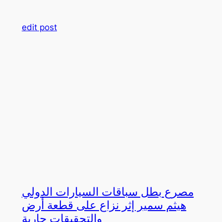
edit post
مصرع بطل سباقات السيارات الدولي
هيثم سمير إثر نزاع على قطعة أرض
والتحقيقات جارية