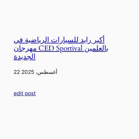
أكبر رايد للسيارات الرياضية في
مهرجان CED Sportival بالعلمين
الجديدة
22 أغسطس، 2025
edit post