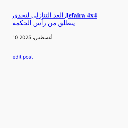
العد التنازلي لتحدي 𝐉𝐞𝐟𝐚𝐢𝐫𝐚 𝟒𝐱𝟒
ينطلق من رأس الحكمة
10 أغسطس، 2025
edit post