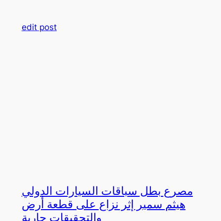
edit post
مصرع بطل سباقات السيارات الدولي
هيثم سمير إثر نزاع على قطعة أرض
والتحقيقات جارية