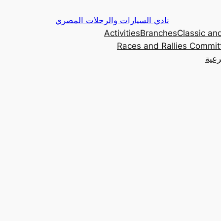
Skip
نادي السيارات والرحلات المصري
to
Activities
Branches
Classic and
content
Races and Rallies Commit
رعية