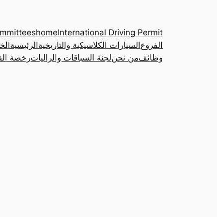
ommittees
home
International Driving Permit
الفروع
السيارات الكلاسيكية والتاريخية
الرئيسية
الخ
وظائف
من نحن
لجنة السباقات والراليات
رخصة القي