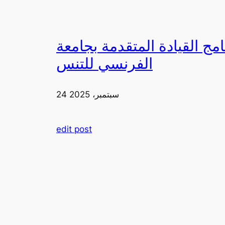
دمة بجامعة FIA يزورون ملعب رولان غاروس مع الاتحاد
الفرنسي للتنس
24 سبتمبر، 2025
edit post