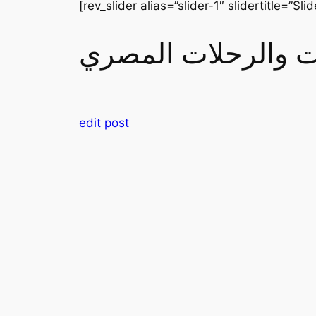
[rev_slider alias=”slider-1″ slidertitle=”Slid
رات والرحلات المصري
edit post