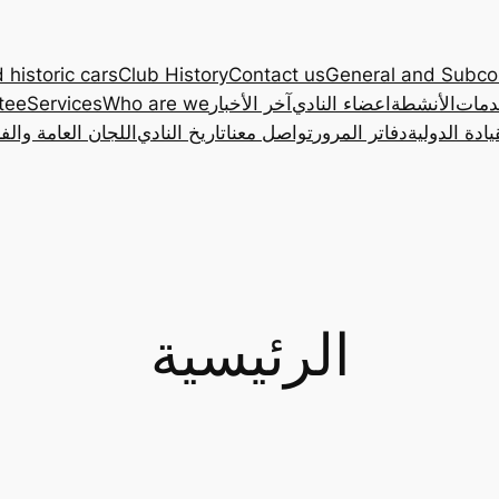
 historic cars
Club History
Contact us
General and Subc
دمات
الأنشطة
اعضاء النادي
آخر الأخبار
Who are we
Services
tee
ادة الدولية
دفاتر المرور
تواصل معنا
تاريخ النادي
اللجان العامة والف
الرئيسية