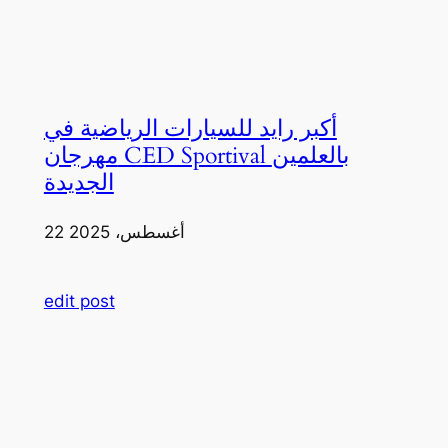
أكبر رايد للسيارات الرياضية في
مهرجان CED Sportival بالعلمين
الجديدة
22 أغسطس، 2025
edit post