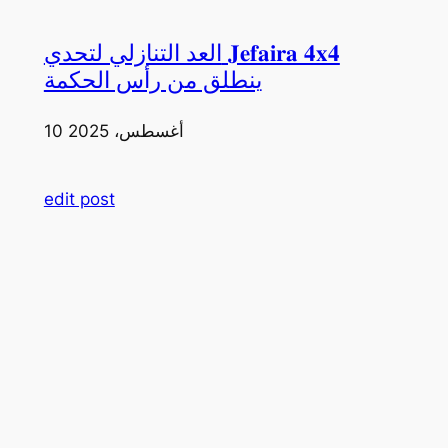
العد التنازلي لتحدي 𝐉𝐞𝐟𝐚𝐢𝐫𝐚 𝟒𝐱𝟒
ينطلق من رأس الحكمة
10 أغسطس، 2025
edit post