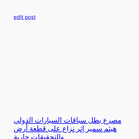
edit post
مصرع بطل سباقات السيارات الدولي
هيثم سمير إثر نزاع على قطعة أرض
والتحقيقات جارية