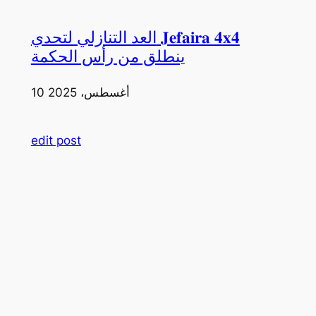
العد التنازلي لتحدي 𝐉𝐞𝐟𝐚𝐢𝐫𝐚 𝟒𝐱𝟒
ينطلق من رأس الحكمة
10 أغسطس، 2025
edit post