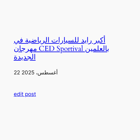
أكبر رايد للسيارات الرياضية في
مهرجان CED Sportival بالعلمين
الجديدة
22 أغسطس، 2025
edit post