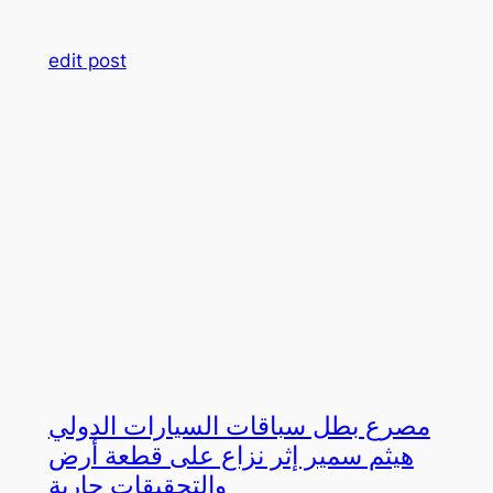
edit post
مصرع بطل سباقات السيارات الدولي
هيثم سمير إثر نزاع على قطعة أرض
والتحقيقات جارية