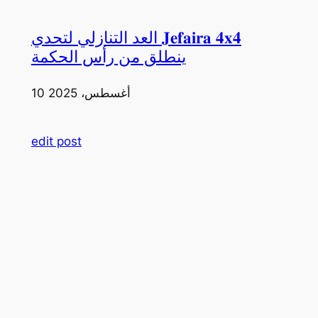
العد التنازلي لتحدي 𝐉𝐞𝐟𝐚𝐢𝐫𝐚 𝟒𝐱𝟒
ينطلق من رأس الحكمة
10 أغسطس، 2025
edit post