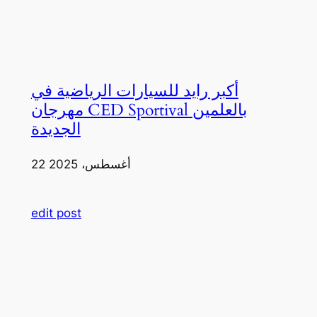
أكبر رايد للسيارات الرياضية في
مهرجان CED Sportival بالعلمين
الجديدة
22 أغسطس، 2025
edit post