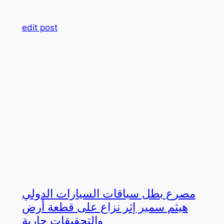
edit post
مصرع بطل سباقات السيارات الدولي
هيثم سمير إثر نزاع على قطعة أرض
والتحقيقات جارية