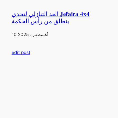
العد التنازلي لتحدي 𝐉𝐞𝐟𝐚𝐢𝐫𝐚 𝟒𝐱𝟒
ينطلق من رأس الحكمة
10 أغسطس، 2025
edit post