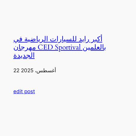
أكبر رايد للسيارات الرياضية في
مهرجان CED Sportival بالعلمين
الجديدة
22 أغسطس، 2025
edit post