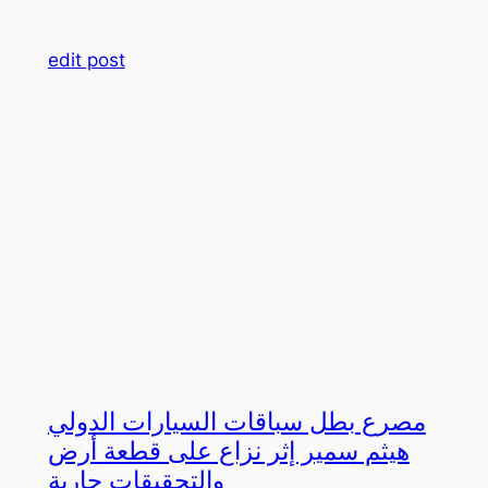
edit post
مصرع بطل سباقات السيارات الدولي
هيثم سمير إثر نزاع على قطعة أرض
والتحقيقات جارية