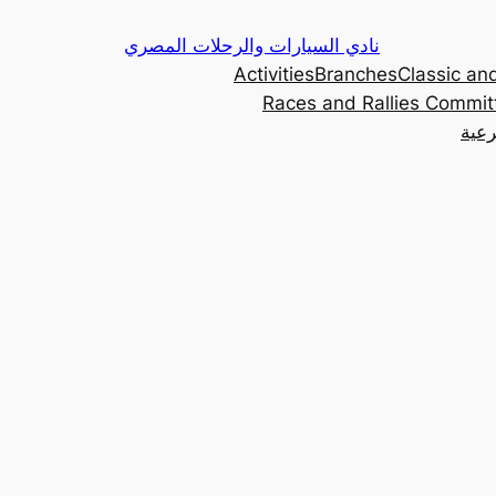
Skip
نادي السيارات والرحلات المصري
to
Activities
Branches
Classic and
content
Races and Rallies Commit
رعية