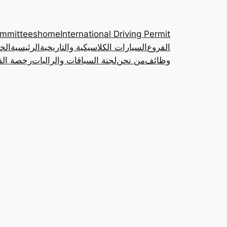
ommittees
home
International Driving Permit
الفروع
السيارات الكلاسيكية والتاريخية
الرئيسية
الخ
وظائف
من نحن
لجنة السباقات والراليات
رخصة القي