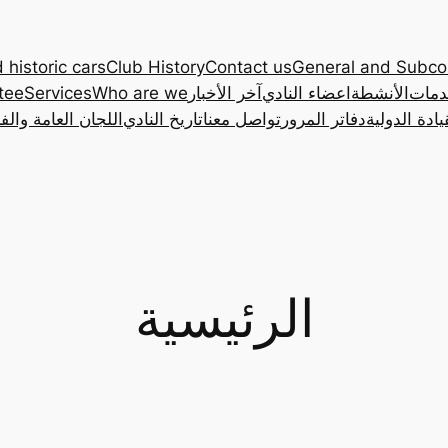
 historic cars
Club History
Contact us
General and Subc
دمات
الأنشطة
اعضاء النادي
آخر الأخبار
Who are we
Services
tee
ادة الدولية
دفاتر المرور
تواصل معنا
تاريخ النادي
اللجان العامة والف
الرئيسية