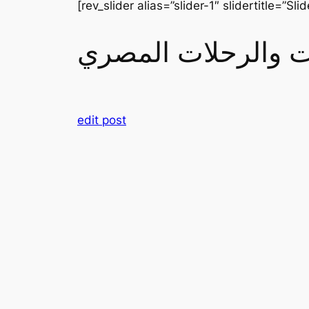
[rev_slider alias=”slider-1″ slidertitle=”Slid
رات والرحلات المصري
edit post