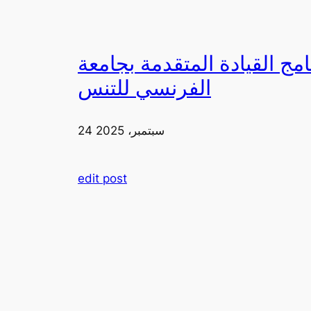
دمة بجامعة FIA يزورون ملعب رولان غاروس مع الاتحاد
الفرنسي للتنس
24 سبتمبر، 2025
edit post