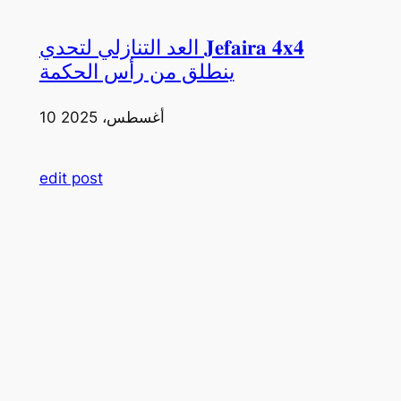
العد التنازلي لتحدي 𝐉𝐞𝐟𝐚𝐢𝐫𝐚 𝟒𝐱𝟒
ينطلق من رأس الحكمة
10 أغسطس، 2025
edit post