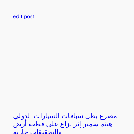
edit post
مصرع بطل سباقات السيارات الدولي
هيثم سمير إثر نزاع على قطعة أرض
والتحقيقات جارية