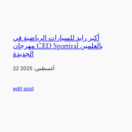
أكبر رايد للسيارات الرياضية في
مهرجان CED Sportival بالعلمين
الجديدة
22 أغسطس، 2025
edit post