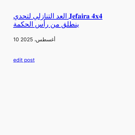
العد التنازلي لتحدي 𝐉𝐞𝐟𝐚𝐢𝐫𝐚 𝟒𝐱𝟒
ينطلق من رأس الحكمة
10 أغسطس، 2025
edit post