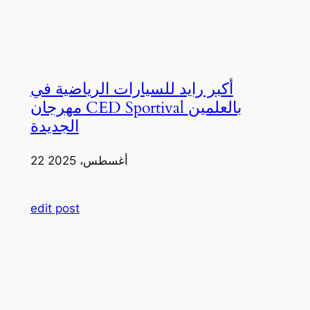
أكبر رايد للسيارات الرياضية في
مهرجان CED Sportival بالعلمين
الجديدة
22 أغسطس، 2025
edit post