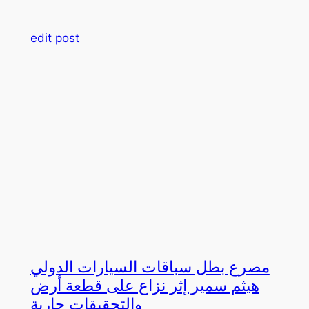
edit post
مصرع بطل سباقات السيارات الدولي
هيثم سمير إثر نزاع على قطعة أرض
والتحقيقات جارية